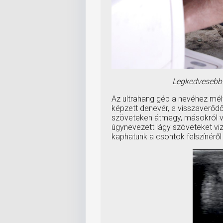
Legkedvesebb
Az ultrahang gép a nevéhez mélt
képzett denevér, a visszaverődő
szöveteken átmegy, másokról vi
úgynevezett lágy szöveteket viz
kaphatunk a csontok felszínéről 