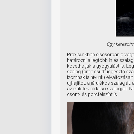
Egy keresztme
Praxisunkban elsősorban a végt
határozni a legtöbb ín és szalag
követhetjük a gyógyulást is. Legg
szalag (amit csüdfüggesztő sza
izomnak is hívunk) elváltozásait
ujjhajlítót, a járulékos szalagjá
az ízületek oldalsó szalagjait. 
csont- és porcfelszínt is.