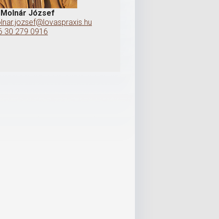
. Molnár József
lnar.jozsef@lovaspraxis.hu
6 30 279 0916