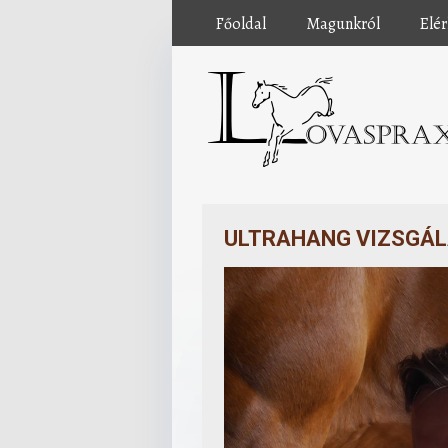
Főoldal
Magunkról
Elé
ULTRAHANG VIZSGÁ