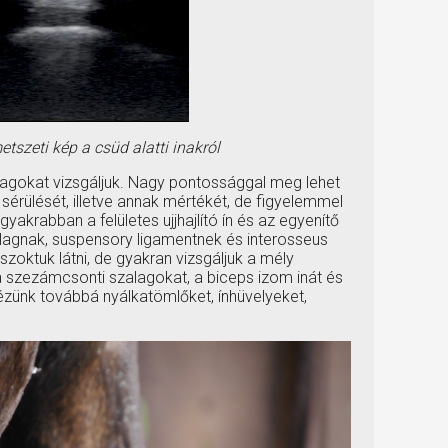
tszeti kép a csüd alatti inakról
agokat vizsgáljuk. Nagy pontossággal meg lehet
 sérülését, illetve annak mértékét, de figyelemmel
yakrabban a felületes ujjhajlító ín és az egyenítő
lagnak, suspensory ligamentnek és interosseus
 szoktuk látni, de gyakran vizsgáljuk a mély
t, a szezámcsonti szalagokat, a biceps izom inát és
Nézünk továbbá nyálkatömlőket, ínhüvelyeket,