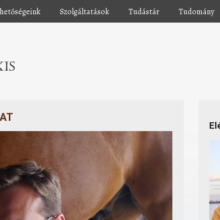
rhetőségeink
Szolgáltatások
Tudástár
Tudomány
LAT
El