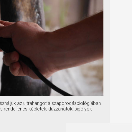
asználjuk az ultrahangot a szaporodásbiológiában,
és rendellenes képletek, duzzanatok, sipolyok