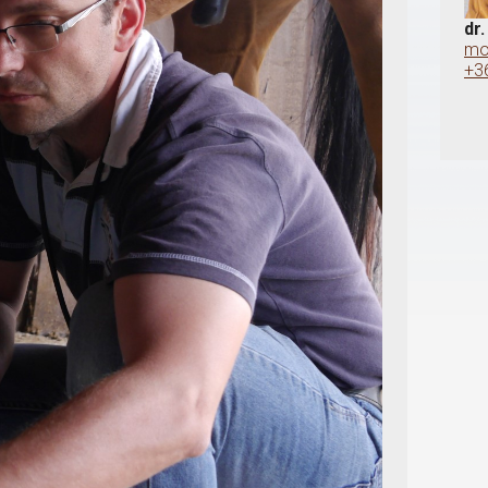
dr
mo
+3