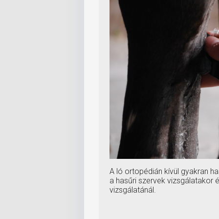
A ló ortopédián kívül gyakran h
a hasűri szervek vizsgálatakor 
vizsgálatánál.