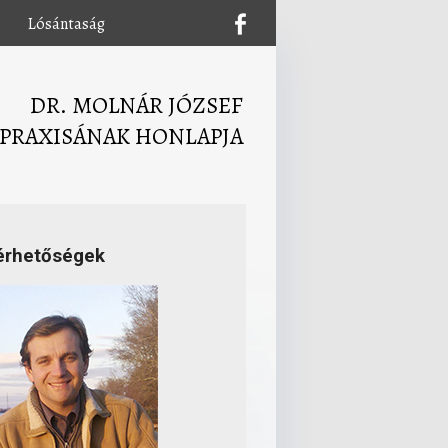
Lósántaság
DR. MOLNÁR JÓZSEF
PRAXISÁNAK HONLAPJA
érhetőségek