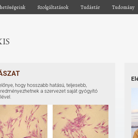
rhetőségeink
Szolgáltatások
Tudástár
Tudomány
ÁSZAT
El
lőnye, hogy hosszabb hatású, teljesebb,
 eredményezhetnek a szervezet saját gyógyító
ével.