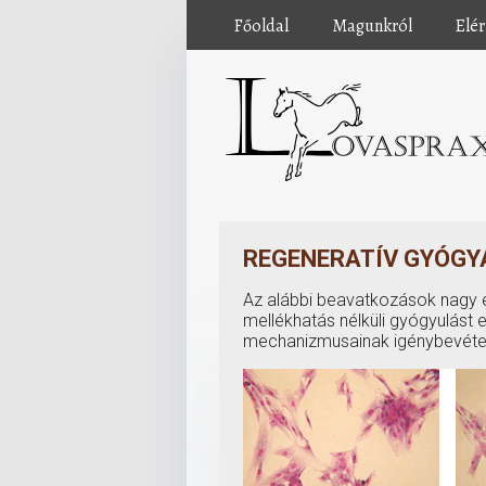
Főoldal
Magunkról
Elé
REGENERATÍV GYÓGY
Az alábbi beavatkozások nagy e
mellékhatás nélküli gyógyulást
mechanizmusainak igénybevétel