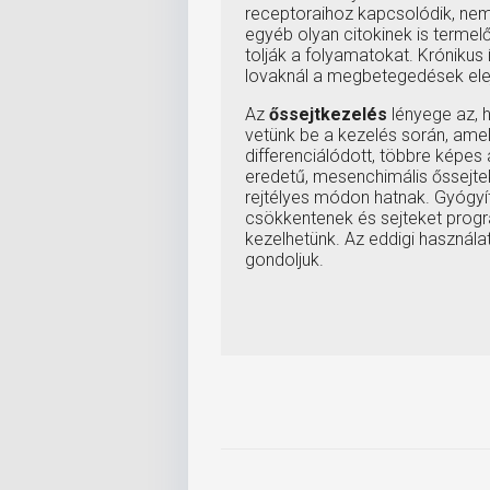
receptoraihoz kapcsolódik, nem 
egyéb olyan citokinek is terme
tolják a folyamatokat. Krónikus 
lovaknál a megbetegedések elej
Az
őssejtkezelés
lényege az, h
vetünk be a kezelés során, amel
differenciálódott, többre képes
eredetű, mesenchimális őssejtek
rejtélyes módon hatnak. Gyógyí
csökkentenek és sejteket progra
kezelhetünk. Az eddigi használa
gondoljuk.