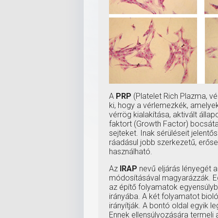
A
PRP
(Platelet Rich Plazma, v
ki, hogy a vérlemezkék, amelyek
vérrög kialakítása, aktivált ál
faktort (Growth Factor) bocsát
sejteket. Inak sérüléseit jelent
ráadásul jobb szerkezetű, erőseb
használható.
Az
IRAP
nevű eljárás lényegét a
módosításával magyarázzák. Eg
az építő folyamatok egyensúlyb
irányába. A két folyamatot bioló
irányítják. A bontó oldal egyik 
Ennek ellensúlyozására termeli 