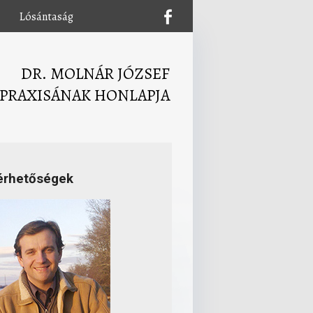
Lósántaság
DR. MOLNÁR JÓZSEF
PRAXISÁNAK HONLAPJA
érhetőségek