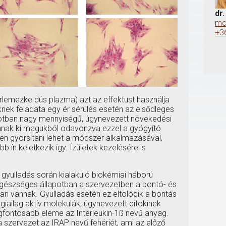
dr
mo
+3
érlemezke dús plazma) azt az effektust használja
nek feladata egy ér sérülés esetén az elsődleges
lapotban nagy mennyiségű, úgynevezett növekedési
anak ki magukból odavonzva ezzel a gyógyító
ősen gyorsítani lehet a módszer alkalmazásával,
b ín keletkezik így. Ízületek kezelésére is
 gyulladás során kialakuló biokémiai háború
észséges állapotban a szervezetben a bontó- és
an vannak. Gyulladás esetén ez eltolódik a bontás
giailag aktív molekulák, úgynevezett citokinek
legfontosabb eleme az Interleukin-1ß nevű anyag.
a szervezet az IRAP nevű fehérjét, ami az előző