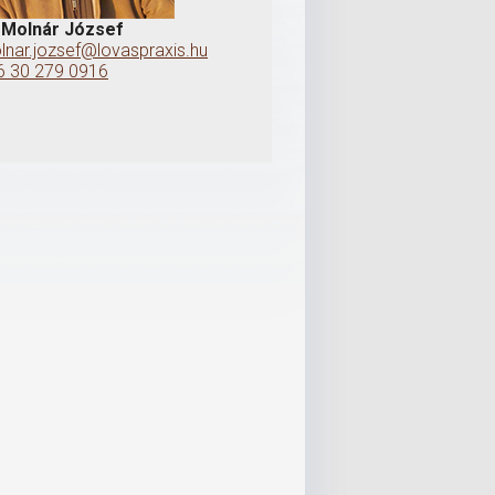
. Molnár József
lnar.jozsef@lovaspraxis.hu
6 30 279 0916