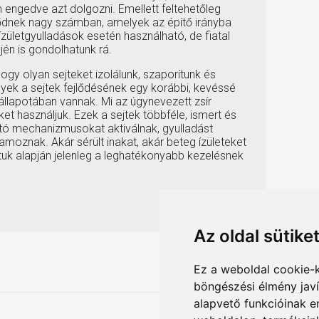
engedve azt dolgozni. Emellett feltehetőleg
lődnek nagy számban, amelyek az építő irányba
ízületgyulladások esetén használható, de fiatal
én is gondolhatunk rá.
ogy olyan sejteket izolálunk, szaporítunk és
yek a sejtek fejlődésének egy korábbi, kevéssé
 állapotában vannak. Mi az úgynevezett zsír
et használjuk. Ezek a sejtek többféle, ismert és
tó mechanizmusokat aktiválnak, gyulladást
moznak. Akár sérült inakat, akár beteg ízületeket
tuk alapján jelenleg a leghatékonyabb kezelésnek
Az oldal sütike
Ez a weboldal cookie-
böngészési élmény jav
alapvető funkcióinak 